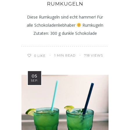
RUMKUGELN
Diese Rumkugeln sind echt hammer! Für
alle Schokoladenliebhaber
Rumkugeln
Zutaten: 300 g dunkle Schokolade
1 MIN READ
718 VIEWS
0
LIKE
05
SEP.