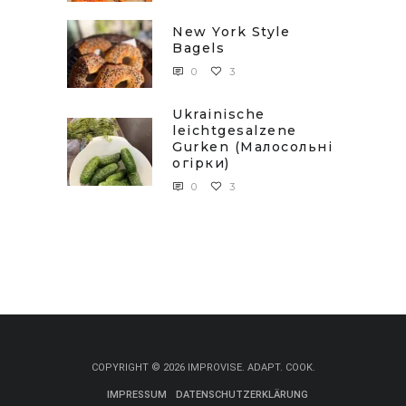
New York Style
Bagels
0
3
Ukrainische
leichtgesalzene
Gurken (Малосольні
огірки)
0
3
COPYRIGHT © 2026 IMPROVISE. ADAPT. COOK.
IMPRESSUM
DATENSCHUTZERKLÄRUNG