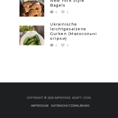
New York Style
Bagels
0
3
Ukrainische
leichtgesalzene
Gurken (Малосольні
огірки)
0
3
COPYRIGHT © 2026 IMPROVISE. ADAPT. COOK.
IMPRESSUM
DATENSCHUTZERKLÄRUNG